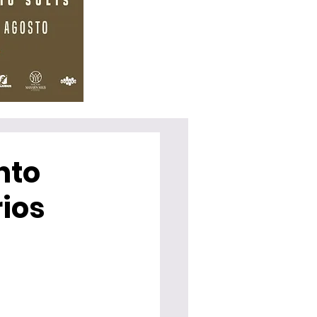
nto
rios