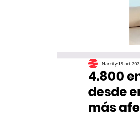
Narcity
18 oct 202
4.800 e
desde en
más afe