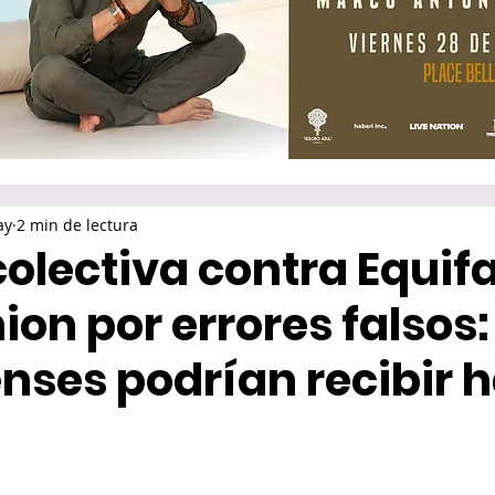
ay
2 min de lectura
olectiva contra Equif
on por errores falsos:
nses podrían recibir 