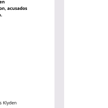
en 
on, acusados 
a.
s Klyden 