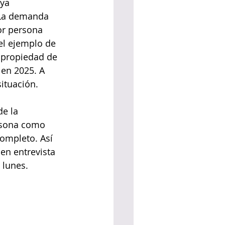
ya 
 La demanda 
or persona 
el ejemplo de 
 propiedad de 
en 2025. A 
situación.
e la 
rsona como 
ompleto. Así 
en entrevista 
 lunes.