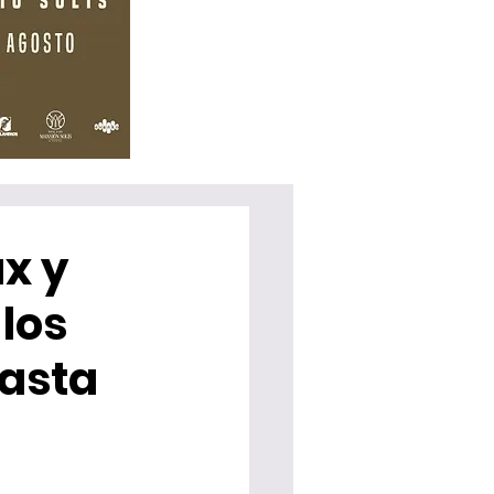
ax y
 los
hasta