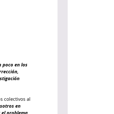
n poco en los 
rrección, 
stigación 
 colectivos al 
sotros en 
 el problema 