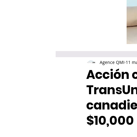
Agence QMI
11 m
Acción c
TransUni
canadie
$10,000