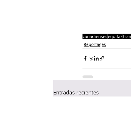
canadienses
equifax
tra
Reportages
Entradas recientes