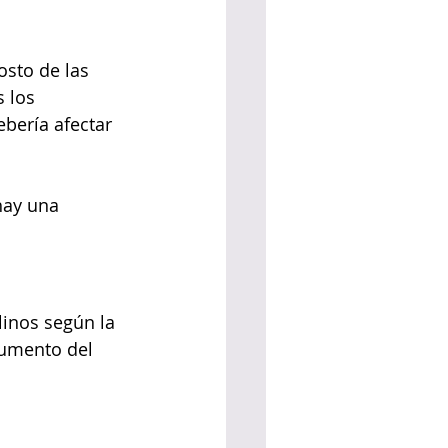
osto de las 
 los 
ebería afectar 
hay una 
inos según la 
aumento del 