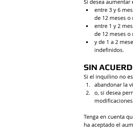
Si desea aumentar el
entre 3 y 6 mes
de 12 meses o 
entre 1 y 2 mes
de 12 meses o
y de 1 a 2 mese
indefinidos.
SIN ACUERD
Si el inquilino no 
abandonar la v
o, si desea per
modificaciones
Tenga en cuenta que,
ha aceptado el aume