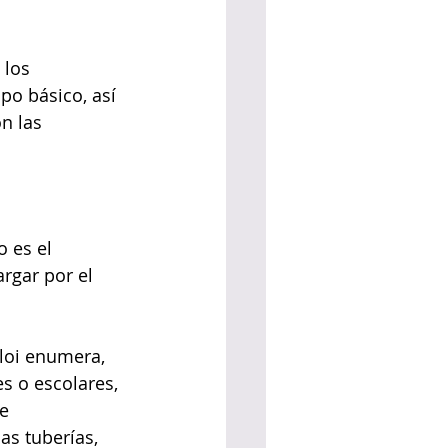
 los 
o básico, así 
n las 
 es el 
rgar por el 
loi enumera, 
s o escolares, 
e 
s tuberías, 