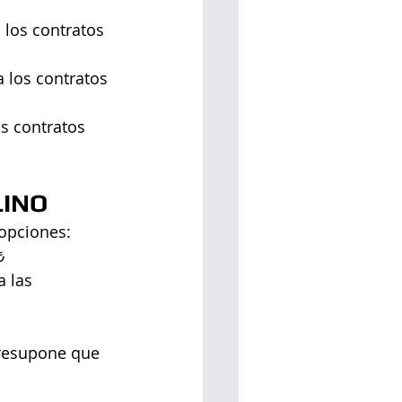
 los contratos 
 los contratos 
os contratos 
LINO
 opciones:
₺
 las 
presupone que 