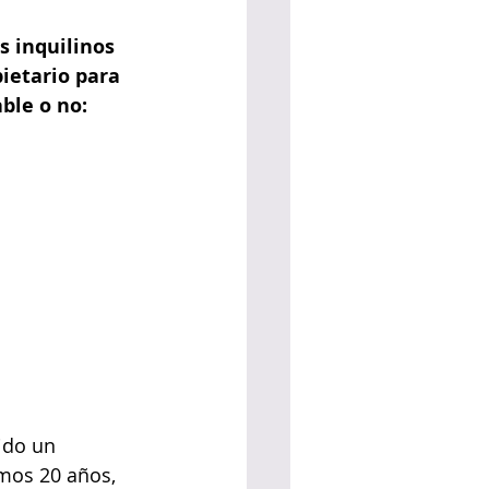
s inquilinos 
ietario para 
ble o no: 
ido un 
imos 20 años, 