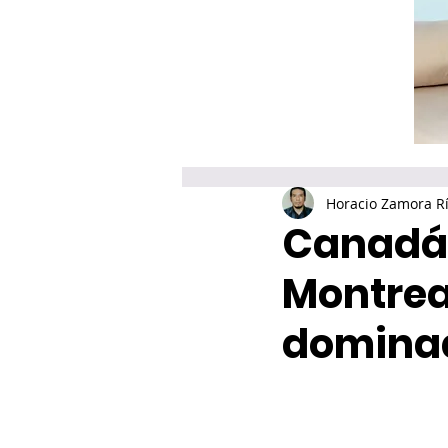
Horacio Zamora R
Canadá 
Montreal
dominad