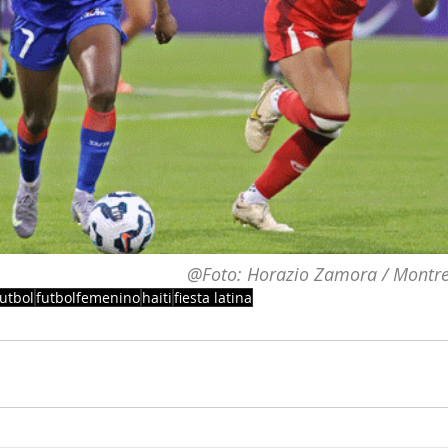
@Foto: Horazio Zamora / Montre
futbol
futbolfemenino
haiti
fiesta latina