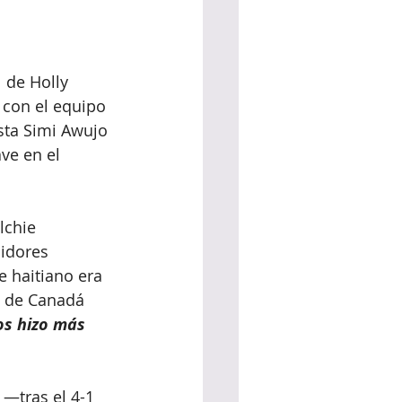
 de Holly 
 con el equipo 
sta Simi Awujo 
ve en el 
lchie 
idores 
 haitiano era 
a de Canadá 
os hizo más 
 —tras el 4-1 