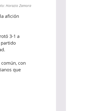
to: Horazio Zamora
a afición 
otó 3-1 a 
partido 
ad. 
o común, con 
tianos que 