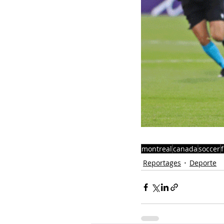
montreal
canada
soccer
Reportages
Deporte