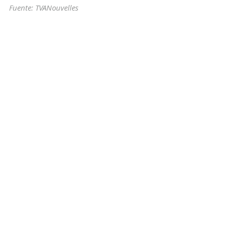
Fuente: TVANouvelles
impuesto
casa
compra
reembolso
bienvenida
retrocativamente