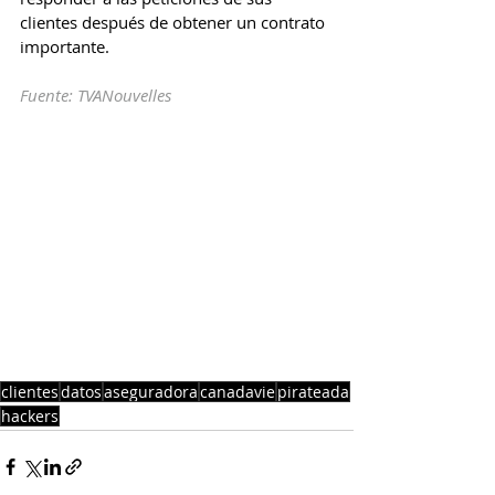
clientes después de obtener un contrato 
importante.
Fuente: TVANouvelles
clientes
datos
aseguradora
canadavie
pirateada
hackers