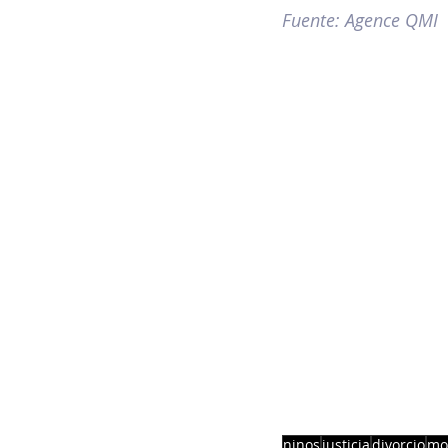
Fuente: Agence QMI
ninos
justicia
divorcio
mod