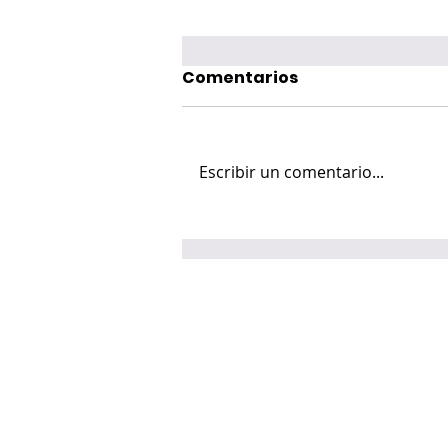
Comentarios
Escribir un comentario...
Mon Laferte cautiva a
miles de fans con su
Femme Fatale Tour 2026
en Laval