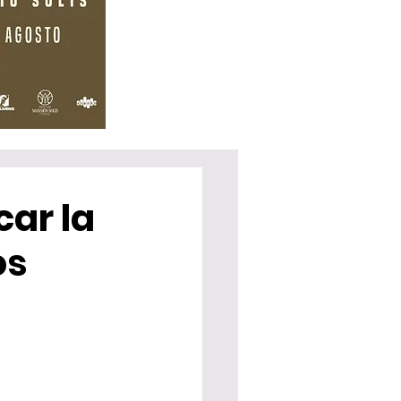
car la
os