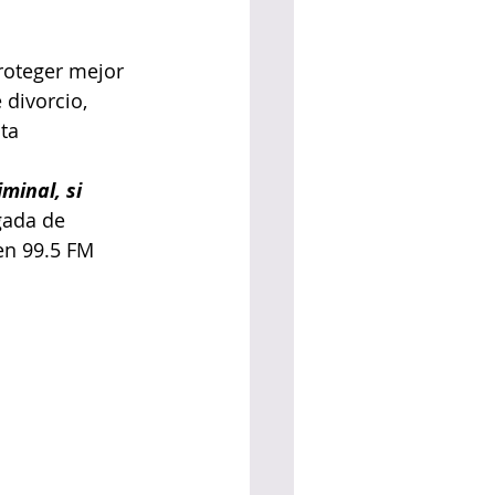
roteger mejor 
 divorcio, 
ta 
minal, si 
gada de 
en 99.5 FM 