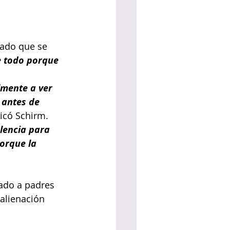
rado que se 
e todo porque 
lmente a ver 
 antes de 
licó Schirm.
lencia para 
orque la 
ado a padres 
alienación 