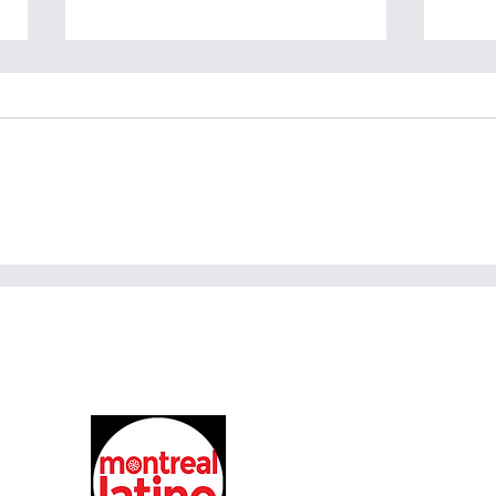
¿Fin del recorrido para
Red
Jean Pascal? Lafrenière
meno
gana la batalla
más
par
Siguenos :