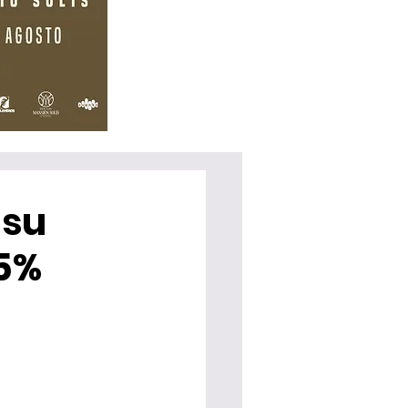
 su
25%