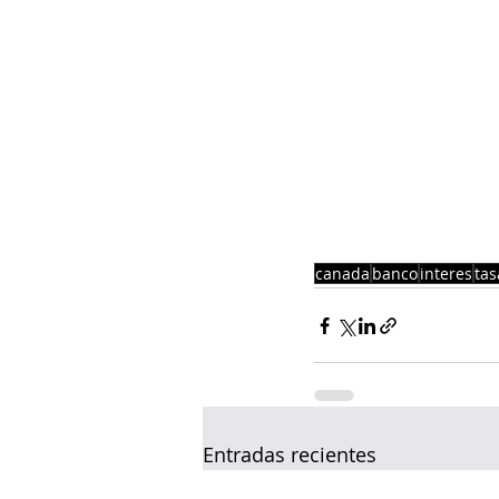
canada
banco
interes
tas
Entradas recientes