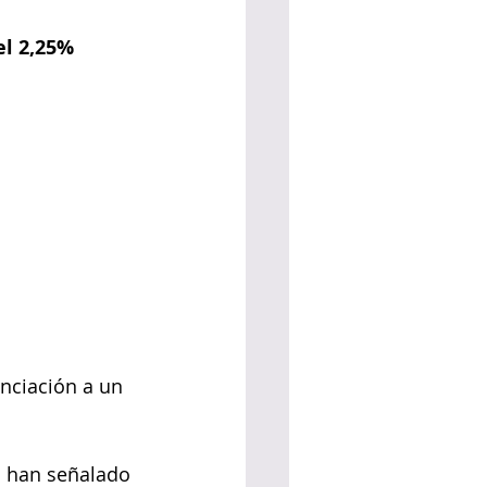
el 2,25% 
anciación a un 
s han señalado 