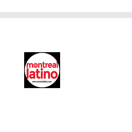
¿Fin del recorrido para
Red
Jean Pascal? Lafrenière
meno
gana la batalla
más
par
Siguenos :
@montreallatino
EL LIDER EN EL ENTRETINIMIENTO E INFORMACION 
COMUNIDAD LATINA EN MONTREAL