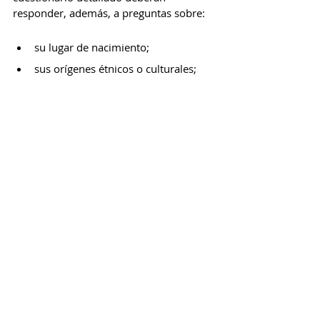
responder, además, a preguntas sobre:
su lugar de nacimiento;
sus orígenes étnicos o culturales; 
su religión;
su movilidad;
su nivel de escolaridad;
su trabajo; 
su vivienda;
etc. 