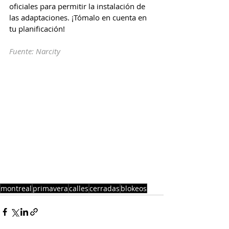
oficiales para permitir la instalación de 
las adaptaciones. ¡Tómalo en cuenta en 
tu planificación!
Fuente: Narcity
montreal
primavera
calles
cerradas
blokeos