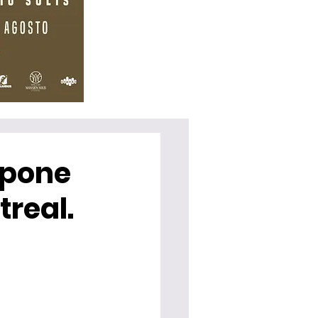
 pone
treal.