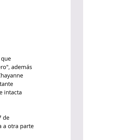
 que 
ero", además 
 Chayanne 
tante 
 intacta 
7 de 
 a otra parte 