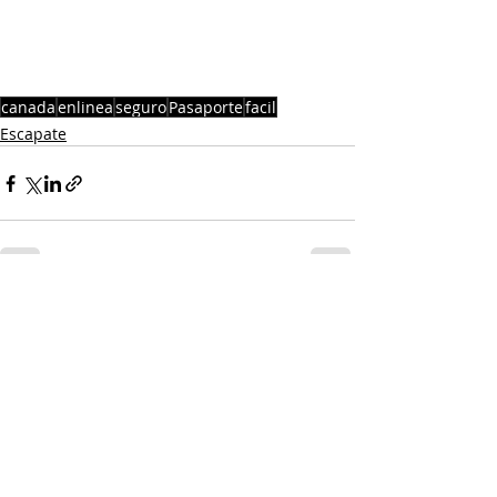
canada
enlinea
seguro
Pasaporte
facil
Escapate
Entradas recientes
Ver todo