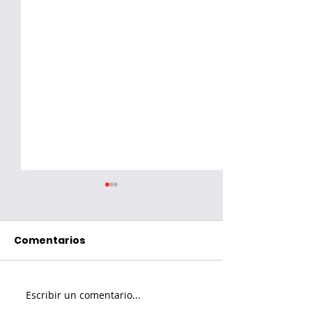
Comentarios
Escribir un comentario...
¿Fin del recorrido
Redes social