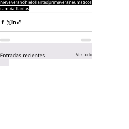
nieve
verano
hielo
llantas
primavera
neumaticos
cambiarllantas
Entradas recientes
Ver todo