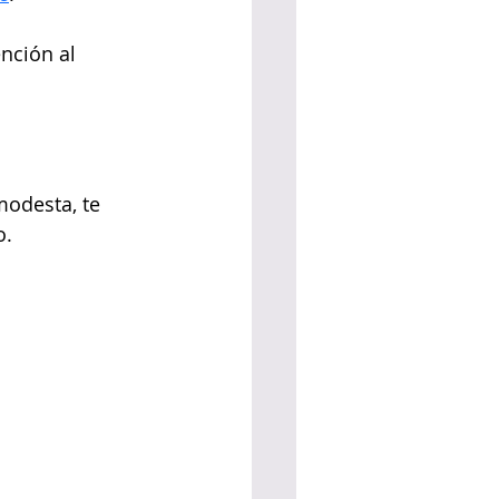
nción al 
modesta, te 
o.