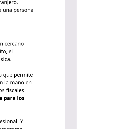
ranjero, 
a una persona 
en cercano 
o, el 
sica.
lo que permite 
en la mano en 
s fiscales 
 para los 
esional. Y 