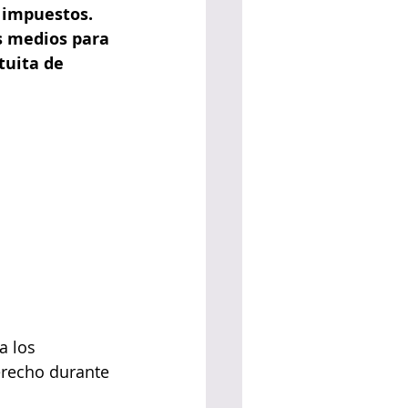
 impuestos. 
s medios para 
tuita de 
a los 
erecho durante 