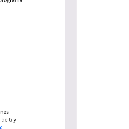
 programa 
ones 
de ti y 
c
.