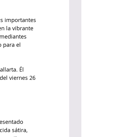
ás importantes 
n la vibrante 
omediantes 
 para el 
llarta. Él 
del viernes 26 
resentado 
da sátira, 