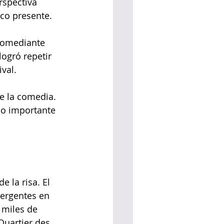
rspectiva 
co presente.
 comediante 
logró repetir 
val.
e la comedia. 
so importante 
e la risa. El 
mergentes en 
 miles de 
Quartier des 