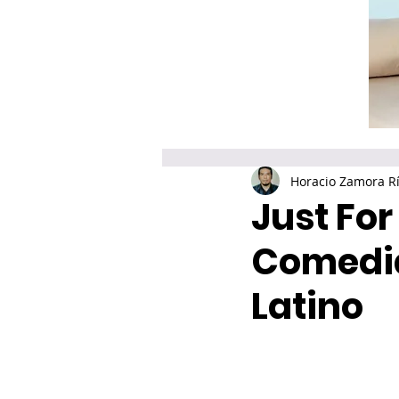
Horacio Zamora R
Just For
Comedia
Latino