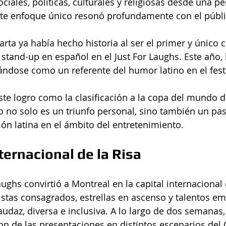
iales, políticas, culturales y religiosas desde una pe
ste enfoque único resonó profundamente con el públi
larta ya había hecho historia al ser el primer y único
 stand-up en español en el Just For Laughs. Este año, 
ándose como un referente del humor latino en el festi
este logro como la clasificación a la copa del mundo d
 no solo es un triunfo personal, sino también un pa
ión latina en el ámbito del entretenimiento.
ternacional de la Risa
aughs convirtió a Montreal en la capital internacional d
rtistas consagrados, estrellas en ascenso y talentos e
daz, diversa e inclusiva. A lo largo de dos semanas,
ron de las presentaciones en distintos escenarios del 