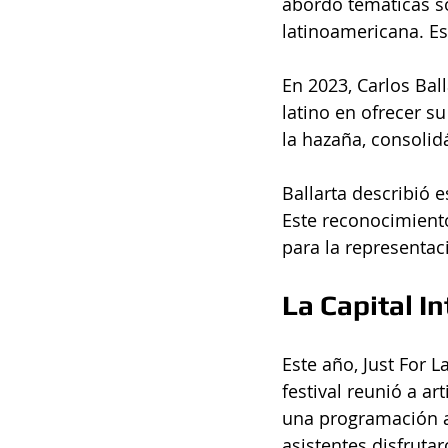
abordó temáticas soc
latinoamericana. E
En 2023, Carlos Bal
latino en ofrecer su
la hazaña, consolid
Ballarta describió 
Este reconocimiento
para la representac
La Capital In
Este año, Just For L
festival reunió a a
una programación au
asistentes disfruta