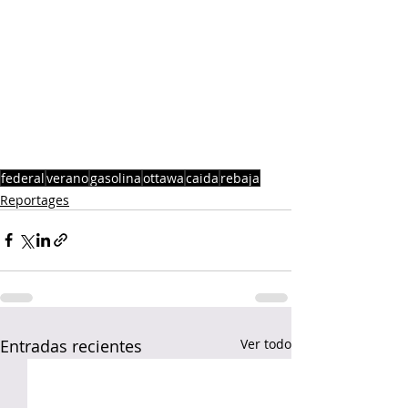
federal
verano
gasolina
ottawa
caida
rebaja
Reportages
Entradas recientes
Ver todo