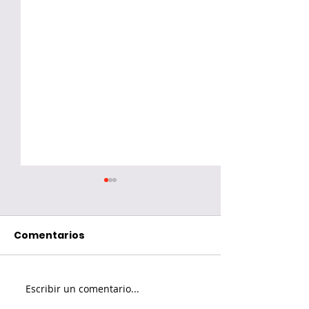
Comentarios
Escribir un comentario...
¿Fin del recorrido
Redes social