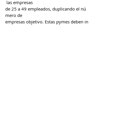
 las empresas 
de 25 a 49 empleados, duplicando el nú
mero de 
empresas objetivo. Estas pymes deben in
scribirse en la 
OLAF, realizar una autoevaluación lingüís
tica y 
desarrollar potencialmente un plan de af
rancesamiento. 
Los contratos de adhesión también debe
n ofrecerse en 
francés con carácter prioritario. Una revo
lución 
burocrática que va mucho más allá de la
s enseñas.
INCLUSO LOS NOMBRES "INV
ENTADOS" SON RASTREADOS
Las tiendas que se creían protegidas está