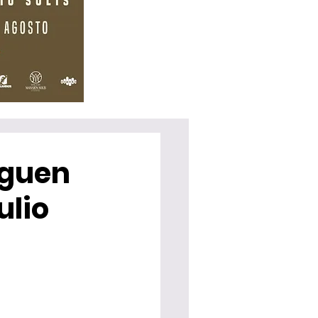
iguen
ulio