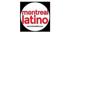
Siguenos :
@montreallatino
EL LIDER EN EL ENTRETINIMIENTO E INFORMACION 
COMUNIDAD LATINA EN MONTREAL
REGRESAR ARRIBA
Copyright © 2017 Montreal Latino Media Inc. All rights reserved.
The use of Montreallatino.ca is subject to certain terms and conditions. We respect
Do Not Sell My Personal Information