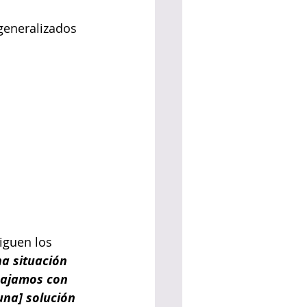
 generalizados 
iguen los 
na situación 
bajamos con 
una] solución 