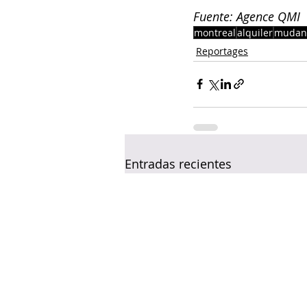
Fuente: Agence QMI
montreal
alquiler
mudan
Reportages
Entradas recientes