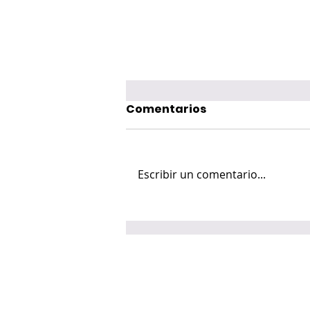
Comentarios
Escribir un comentario...
Mon Laferte cautiva a
miles de fans con su
Femme Fatale Tour 2026
en Laval