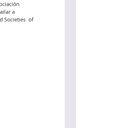
sociación 
ilar a 
 Societies  of 