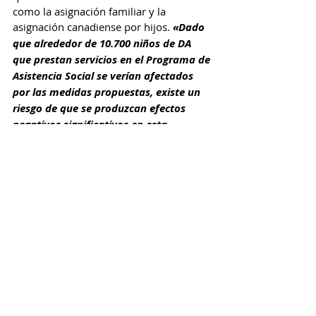
como la asignación familiar y la 
asignación canadiense por hijos. 
«Dado 
que alrededor de 10.700 niños de DA 
que prestan servicios en el Programa de 
Asistencia Social se verían afectados 
por las medidas propuestas, existe un 
riesgo de que se produzcan efectos 
negativos significativos en esta 
clientela».
Permitir la francización solo a tiempo 
parcial podría 
«disminuir su integración 
lingüística»
. Limitar el acceso a la 
asistencia jurídica tendría como 
consecuencia retrasar algunos 
procedimientos de inmigración y 
prolongar los plazos —y las necesidades 
de servicios— de los solicitantes de 
asilo, que serían más numerosos que se 
auto representarían.