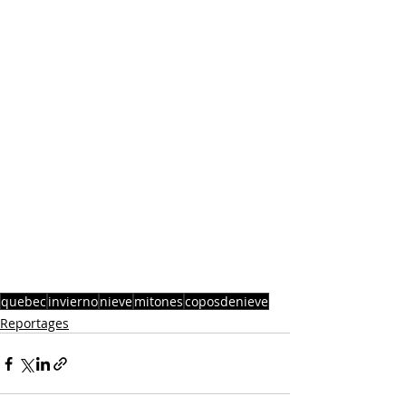
quebec
invierno
nieve
mitones
coposdenieve
Reportages