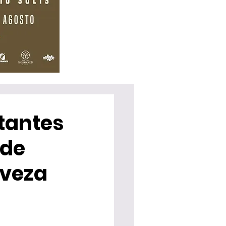
tantes
 de
rveza