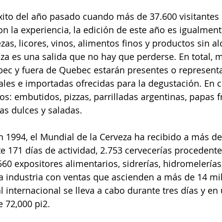
ito del año pasado cuando más de 37.600 visitantes 
on la experiencia, la edición de este año es igualment
s, licores, vinos, alimentos finos y productos sin alc
za es una salida que no hay que perderse. En total, 
bec y fuera de Quebec estarán presentes o represent
ales e importadas ofrecidas para la degustación. En c
os: embutidos, pizzas, parrilladas argentinas, papas fr
ias dulces y saladas.  
n 1994, el Mundial de la Cerveza ha recibido a más de
te 171 días de actividad, 2.753 cervecerías procedent
0 expositores alimentarios, sidrerías, hidromelerías, 
a industria con ventas que ascienden a más de 14 mi
al internacional se lleva a cabo durante tres días y en
e 72,000 pi2.