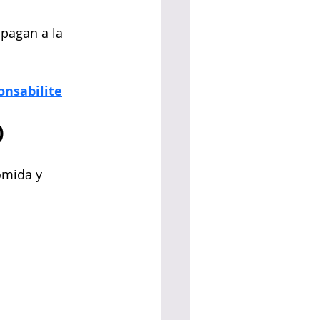
 pagan a la 
onsabilite
)
omida y 