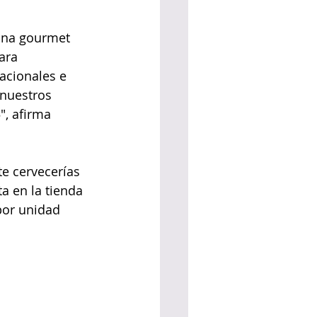
zona gourmet 
ara 
acionales e 
 nuestros 
", afirma 
te cervecerías 
a en la tienda 
por unidad 