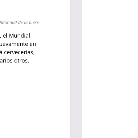
@Mondial de la biere
, el Mundial 
 Nuevamente en 
á cervecerías, 
arios otros. 