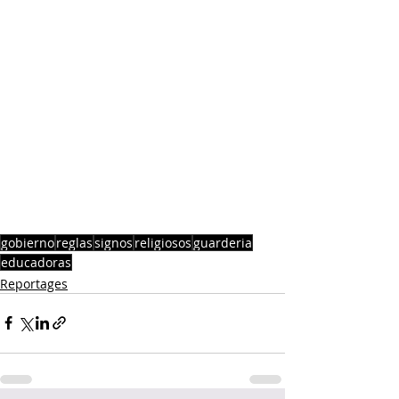
gobierno
reglas
signos
religiosos
guarderia
educadoras
Reportages