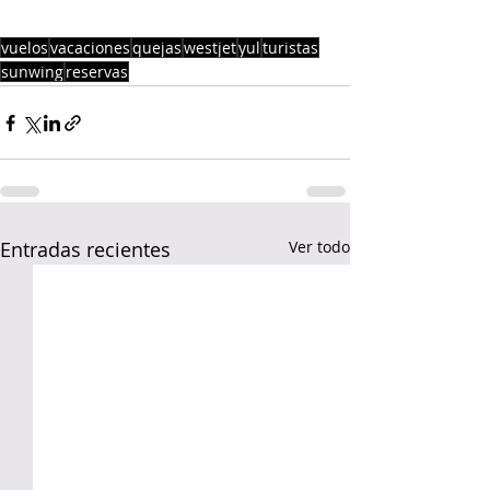
vuelos
vacaciones
quejas
westjet
yul
turistas
sunwing
reservas
Entradas recientes
Ver todo