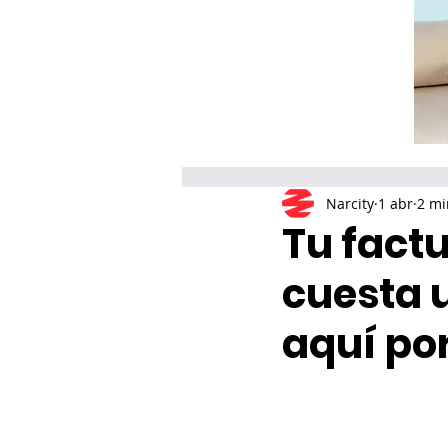
Narcity
1 abr
2 mi
Tu fact
cuesta u
aquí po