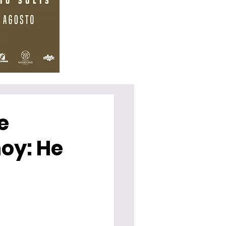
e
hoy: He