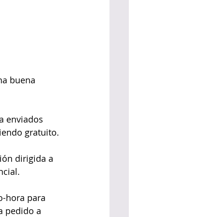
na buena 
ta enviados 
siendo gratuito.
ión dirigida a 
cial.
o-hora para 
a pedido a 