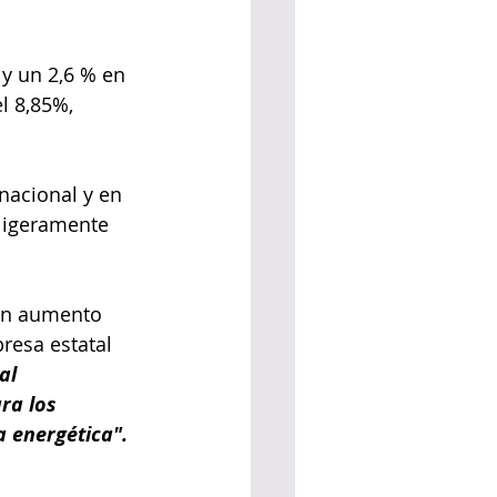
 y un 2,6 % en 
l 8,85%, 
nacional y en 
ligeramente 
 un aumento 
esa estatal 
al 
ra los 
a energética".