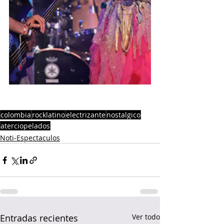
colombia
rocklatino
electrizante
nostalgico
aterciopelados
Noti-Espectaculos
Entradas recientes
Ver todo