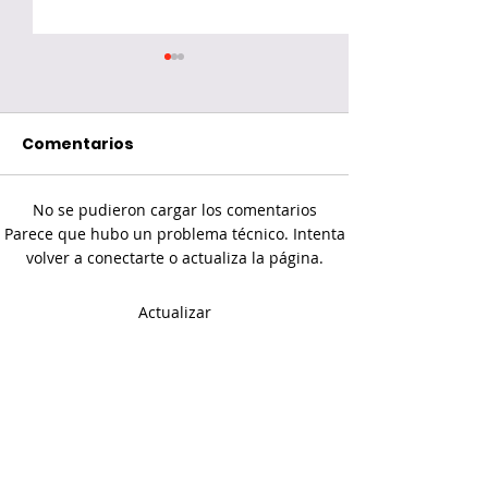
Comentarios
No se pudieron cargar los comentarios
¿Fin del recorrido
Redes social
Parece que hubo un problema técnico. Intenta
volver a conectarte o actualiza la página.
para Jean Pascal?
menores de 1
Lafrenière gana la
"Es más malo
Actualizar
batalla
bueno para m