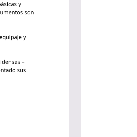
ásicas y 
 aumentos son 
equipaje y 
nidenses –
entado sus 