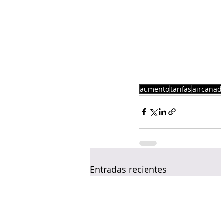
aumento
tarifas
aircana
Entradas recientes