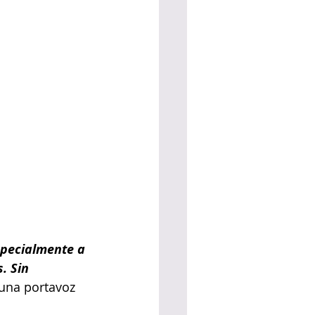
specialmente a 
. Sin 
 una portavoz 