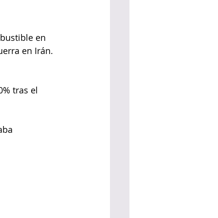
bustible en 
erra en Irán. 
% tras el 
aba 