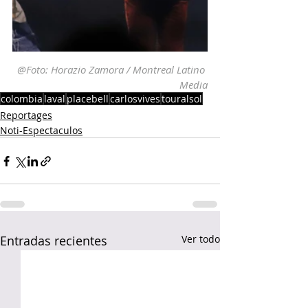
@Foto: Horazio Zamora / Montreal Latino 
Media
colombia
laval
placebell
carlosvives
touralsol
Reportages
Noti-Espectaculos
Entradas recientes
Ver todo