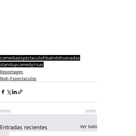
comedia
espectaculo
hbalndohuevadas
standupcomedy
risas
Reportages
Noti-Espectaculos
Entradas recientes
Ver todo