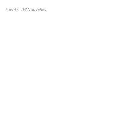
Fuente: TVANouvelles
tiendas
robo
estacionamiento
mercados
vender
Reportages