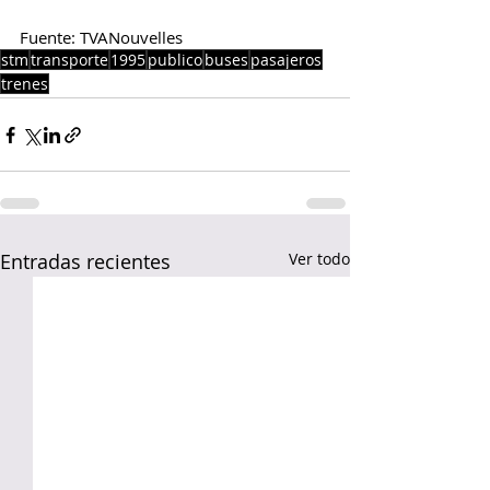
Fuente: TVANouvelles
stm
transporte
1995
publico
buses
pasajeros
trenes
Entradas recientes
Ver todo