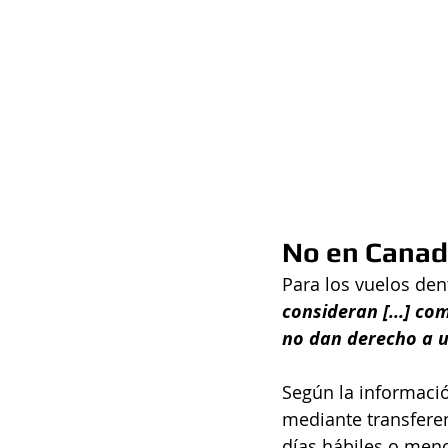
No en Cana
Para los vuelos den
consideran [...] co
no dan derecho a u
Según la informació
mediante transferen
días hábiles o men