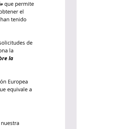
l»
 que permite 
obtener el 
han tenido 
solicitudes de 
na la 
re la 
ión Europea 
ue equivale a 
 nuestra 