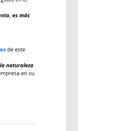
anto, es más 
des
 de este 
a naturaleza 
 empresa en su 