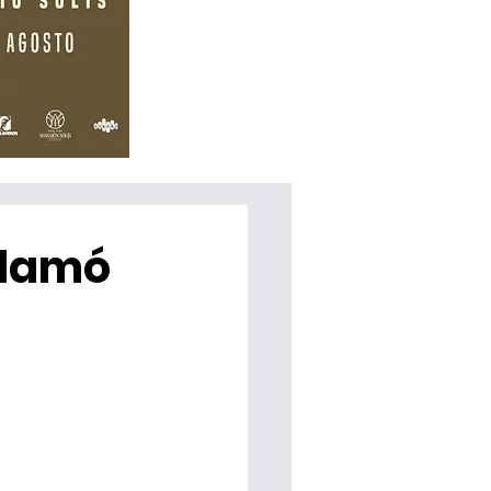
clamó