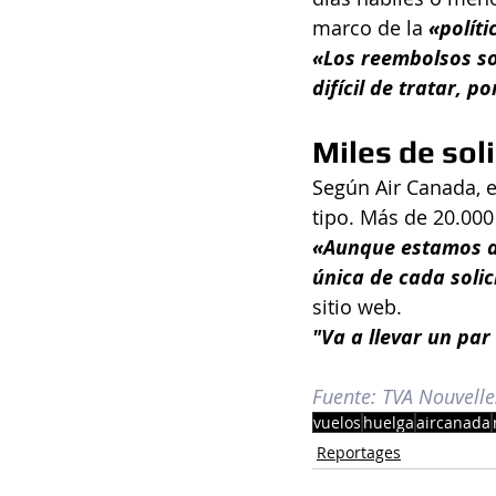
marco de la 
«políti
«Los reembolsos son
difícil de tratar, p
Miles de sol
Según Air Canada, e
tipo. Más de 20.000
«Aunque estamos a
única de cada solic
sitio web.
"Va a llevar un pa
Fuente: TVA Nouvelle
vuelos
huelga
aircanada
Reportages