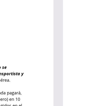
 se 
nsportista y 
aérea.
ada pagará, 
ero) en 10 
gidos en el 