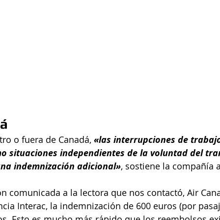
dá
tro o fuera de Canadá, 
«las interrupciones de trabajo
mo situaciones independientes de la voluntad del tra
na indemnización adicional»
, sostiene la compañía 
n comunicada a la lectora que nos contactó, Air Can
cia Interac, la indemnización de 600 euros (por pasaj
os. Esto es mucho más rápido que los reembolsos exi