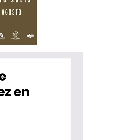
e
ez en