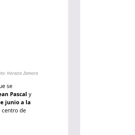
oto: Horazio Zamora
ue se 
ean Pascal
 y 
e junio a la 
o centro de 