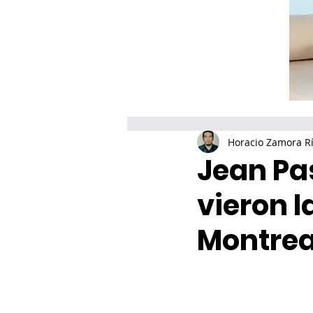
Horacio Zamora R
Jean Pas
vieron l
Montrea