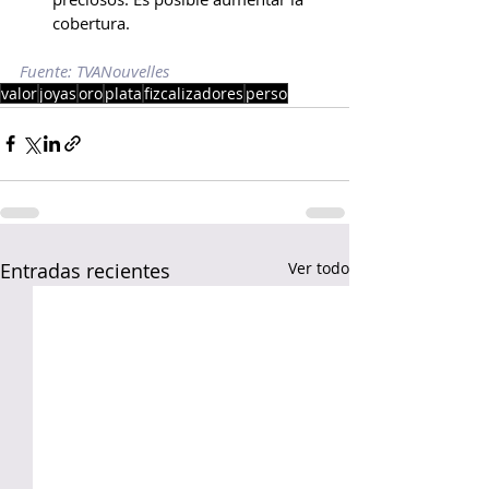
cobertura.
Fuente: TVANouvelles
valor
joyas
oro
plata
fizcalizadores
perso
Entradas recientes
Ver todo