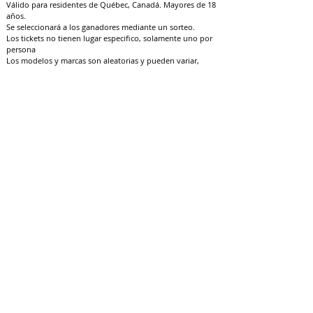
Válido para residentes de Québec, Canadá. Mayores de 18
años.
Se seleccionará a los ganadores mediante un sorteo.
Los tickets no tienen lugar especifico, solamente uno por
persona
Los modelos y marcas son aleatorias y pueden variar,
según disponibilidad.
Los ganadores serán contactados vía Email, Facebook
inbox o telefono con las instrucciones para reclamar sus
premios.