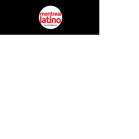
EL LIDER EN EL ENTRETINIMIENTO
E INFORMACION DE LA COMUNIDAD
LATINA EN MONTREAL
@montreallatino
REGRESAR ARRIBA
Copyright © 2017 Montreal Latino Media Inc. All rights reserved.
The use of Montreallatino.ca is subject to certain terms and
conditions. We respect your privacy.
Do Not Sell My Personal Information