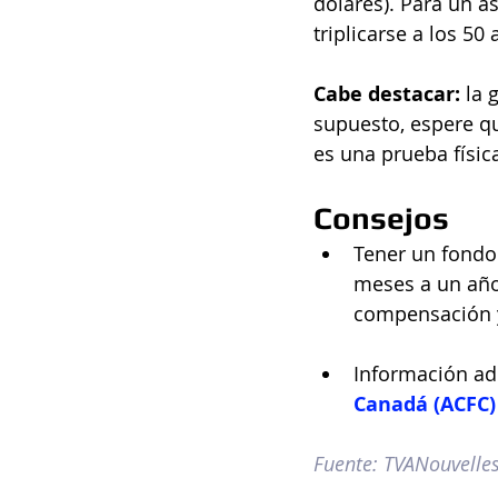
dólares). Para un a
triplicarse a los 50 
Cabe destacar: 
la 
supuesto, espere qu
es una prueba física
Consejos
Tener un fondo
meses a un año)
compensación y 
Información adi
Canadá (ACFC)
Fuente: TVANouvelle