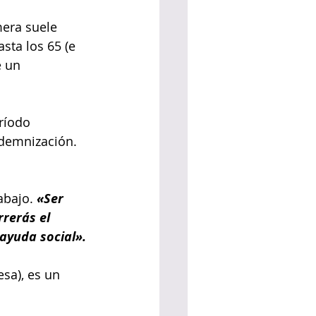
mera suele 
sta los 65 (e 
e un 
ríodo 
ndemnización. 
abajo. 
«Ser 
rerás el 
ayuda social».
sa), es un 