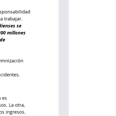
esponsabilidad 
a trabajar.
dienses se 
00 millones 
de 
demnización 
ccidentes.
 es 
os. La otra, 
os ingresos.