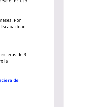
rse o incluso 
meses. Por 
 discapacidad 
ancieras de 3 
e la 
ciera de 