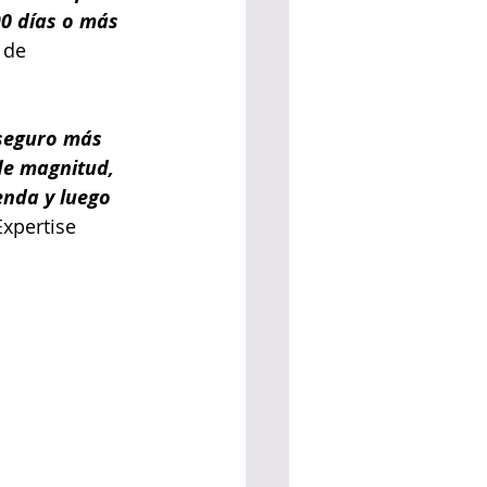
0 días o más 
 de 
 seguro más 
de magnitud, 
ienda y luego 
Expertise