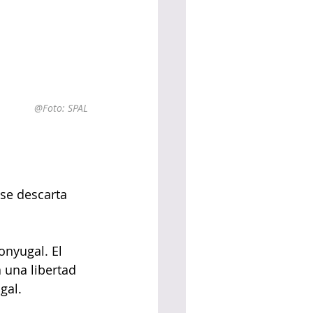
@Foto: SPAL
se descarta 
onyugal. El 
una libertad 
gal.