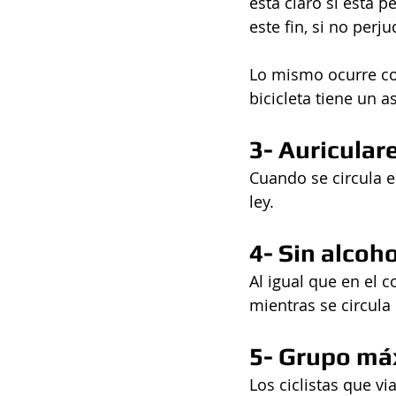
está claro si está 
este fin, si no perj
Lo mismo ocurre co
bicicleta tiene un a
3- Auricular
Cuando se circula en
ley.
4- Sin alcoho
Al igual que en el 
mientras se circula 
5- Grupo máx
Los ciclistas que vi