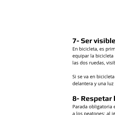
7- Ser visible
En bicicleta, es pri
equipar la bicicleta
las dos ruedas, vis
Si se va en biciclet
delantera y una luz
8- Respetar l
Parada obligatoria 
a los peatones: al i