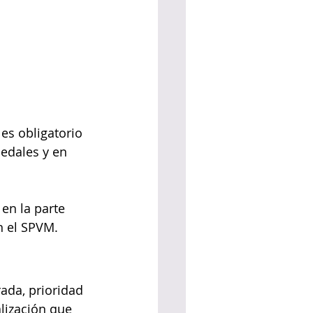
 es obligatorio 
pedales y en 
 en la parte 
n el SPVM.
ada, prioridad 
alización que 