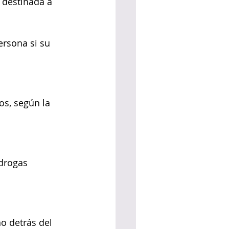
 destinada a 
rsona si su 
os, según la 
drogas 
o detrás del 