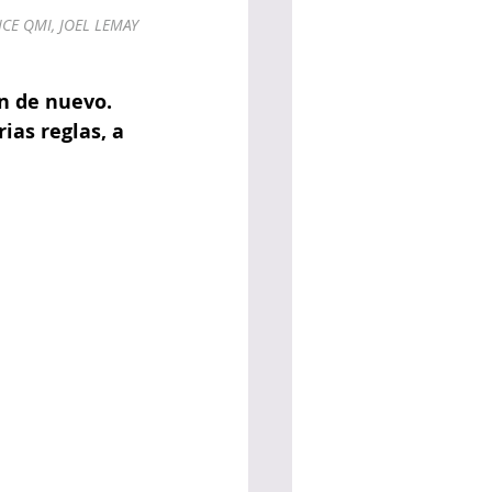
CE QMI, JOEL LEMAY
en de nuevo. 
ias reglas, a 