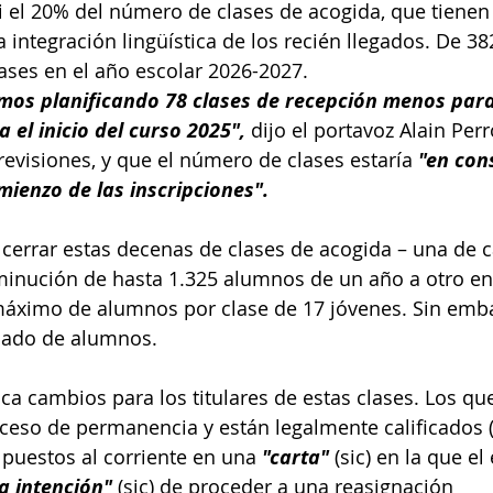
i el 20% del número de clases de acogida, que tiene
a integración lingüística de los recién llegados. De 382
ases en el año escolar 2026-2027.
os planificando 78 clases de recepción menos para e
 el inicio del curso 2025",
 dijo el portavoz Alain Per
revisiones, y que el número de clases estaría 
"en con
mienzo de las inscripciones".
, cerrar estas decenas de clases de acogida – una de c
minución de hasta 1.325 alumnos de un año a otro en
áximo de alumnos por clase de 17 jóvenes. Sin emba
ñado de alumnos.
ica cambios para los titulares de estas clases. Los qu
eso de permanencia y están legalmente calificados (
puestos al corriente en una 
"carta"
 (sic) en la que e
la intención" 
(sic) de proceder a una reasignación