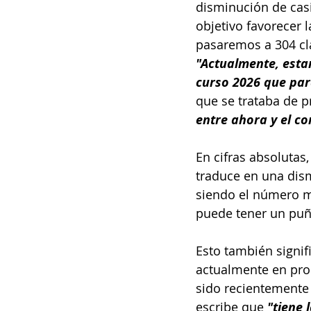
disminución de cas
objetivo favorecer l
pasaremos a 304 cl
"Actualmente, estam
curso 2026 que para
que se trataba de p
entre ahora y el co
En cifras absolutas
traduce en una dis
siendo el número m
puede tener un pu
Esto también signif
actualmente en proc
sido recientemente 
escribe que 
"tiene 