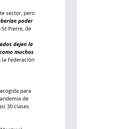
te sector, pero 
eberían poder 
St-Pierre, de 
ados dejen la 
n como muchos 
a la Federación 
acogida para 
 pandemia de 
si 30 clases 