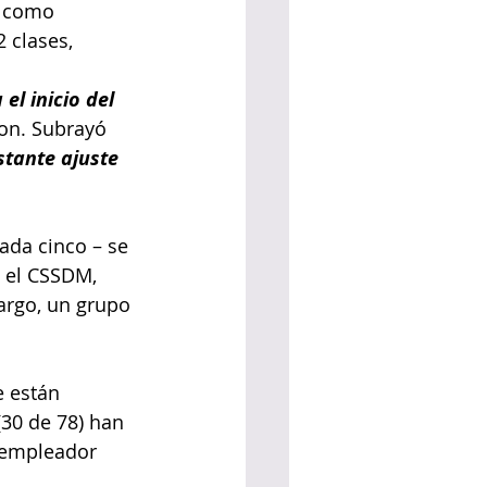
n como 
 clases, 
l inicio del 
ron. Subrayó 
stante ajuste 
ada cinco – se 
 el CSSDM, 
rgo, un grupo 
e están 
30 de 78) han 
l empleador 