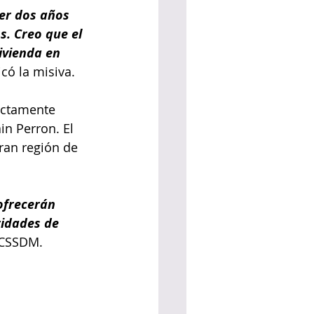
er dos años 
s. Creo que el 
ivienda en 
có la misiva.
rectamente 
in Perron. El 
ran región de 
ofrecerán 
ridades de 
l CSSDM.