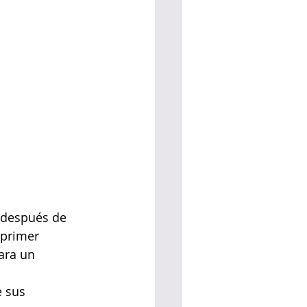
 después de 
 primer 
ara un 
 sus 