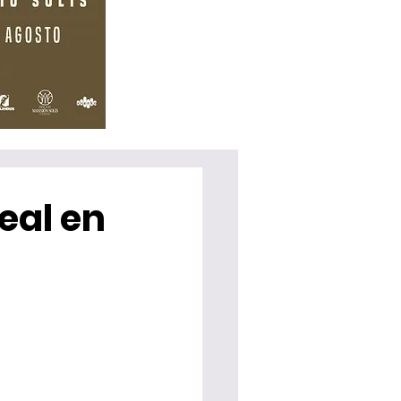
eal en