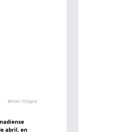
@Foto: FCSupra
anadiense 
e abril, en 