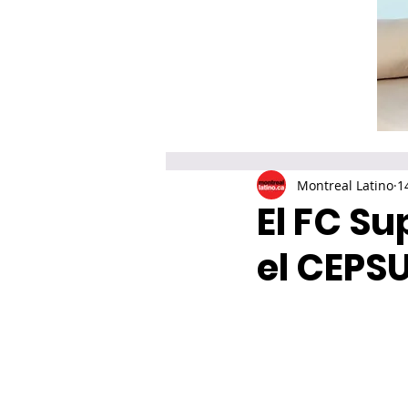
Montreal Latino
1
El FC S
el CEPSU