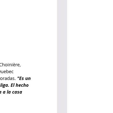
Choinière, 
 Quebec 
oradas. 
"Es un
iga. El hecho 
 a la casa 