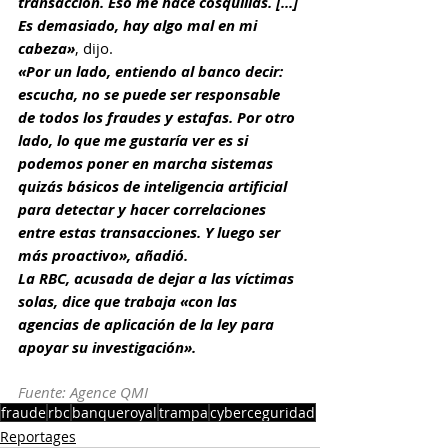
transacción. Eso me hace cosquillas. [...] 
Es demasiado, hay algo mal en mi 
cabeza»
, dijo.
«Por un lado, entiendo al banco decir: 
escucha, no se puede ser responsable 
de todos los fraudes y estafas. Por otro 
lado, lo que me gustaría ver es si 
podemos poner en marcha sistemas 
quizás básicos de inteligencia artificial 
para detectar y hacer correlaciones 
entre estas transacciones. Y luego ser 
más proactivo», añadió.
La RBC, acusada de dejar a las víctimas 
solas, dice que trabaja «con las 
agencias de aplicación de la ley para 
apoyar su investigación».
Fuente: Agence QMI
fraude
rbc
banqueroyal
trampa
cyberceguridad
Reportages