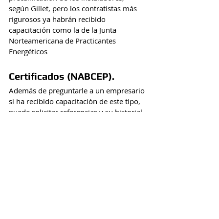
según Gillet, pero los contratistas más 
rigurosos ya habrán recibido 
capacitación como la de la Junta 
Norteamericana de Practicantes 
Energéticos 
Certificados (NABCEP).
Además de preguntarle a un empresario 
si ha recibido capacitación de este tipo, 
puede solicitar referencias y su historial. 
Sobre todo, pueden informarse desde 
arriba, por su parte, y no tener una 
confianza ciega hacia el primero en 
llegar a esta industria en plena 
efervescencia.
"Hay gente que va a trabajar muy 
bien... y otros. Esto va a ser fraudulento 
por todos lados", 
concluye Gillet.